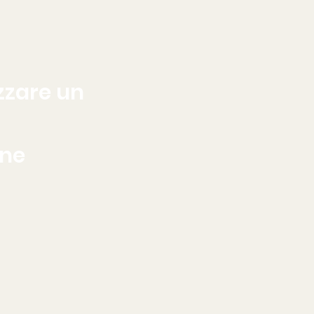
zzare un
one