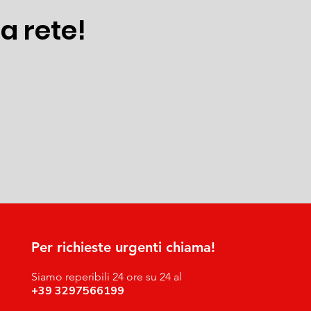
a rete!
Per richieste urgenti chiama!
Siamo reperibili 24 ore su 24 al
+39 3297566199