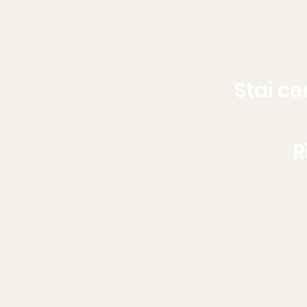
Stai c
R