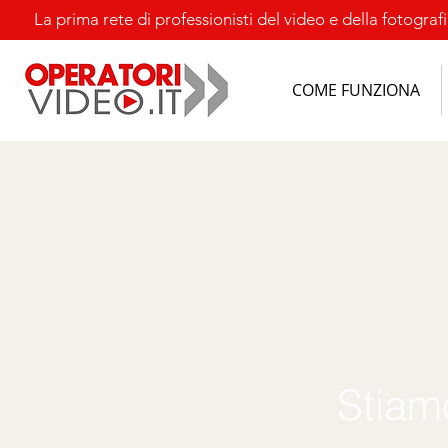
La prima rete di
professionisti del video e della fotografia
COME FUNZIONA
Stiam