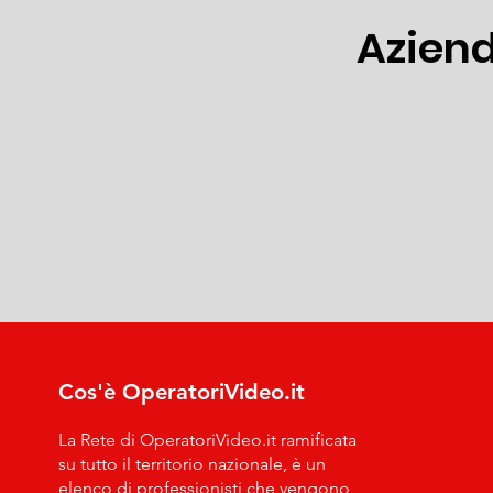
Aziend
Cos'è OperatoriVideo.it
​La Rete di OperatoriVideo.it ramificata
su tutto il territorio nazionale, è un
elenco di professionisti che vengono