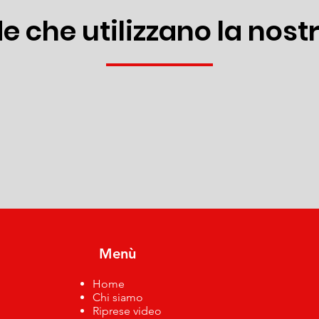
e che utilizzano la nostr
Menù
Home
Chi siamo
Riprese v
ideo