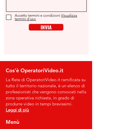
Accetto termini e condizioni
Visualizza
termini d'uso
INVIA
Cos'è OperatoriVideo.it
​La Rete di OperatoriVideo.it ramificata su
tutto il territorio nazionale, è un elenco di
professionisti che vengono convocati nella
zona operativa richiesta, in grado di
produrre video in tempi brevissimi.
Leggi di più
Menù